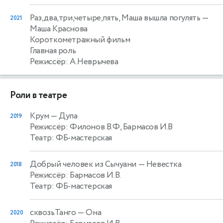
Раз,два,три,четыре,пять, Маша вышла погулять
—
2021
Маша Краснова
Короткометражный фильм
Главная роль
Режиссёр: А.Неврычева
Роли в театре
Крум
— Дупа
2019
Режиссёр: Филонов В.Ф, Бармасов И.В
Театр: ФБ-мастерская
Добрый человек из Сычуани
— Невестка
2018
Режиссёр: Бармасов И.В.
Театр: ФБ-мастерская
сквозьТанго
— Она
2020