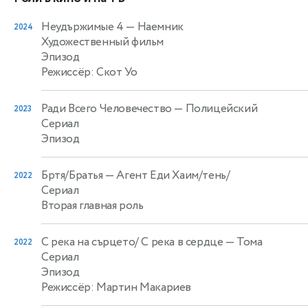
Неудържимыe 4
— Наемник
2024
Художественный фильм
Эпизод
Режиссёр: Скот Уо
Ради Всего Человечество
— Полицейский
2023
Сериал
Эпизод
Бртя/Братья
— Агент Еди Хаим/тень/
2022
Сериал
Вторая главная роль
С река на сърцето/ С река в сердце
— Тома
2022
Сериал
Эпизод
Режиссёр: Мартин Макариев