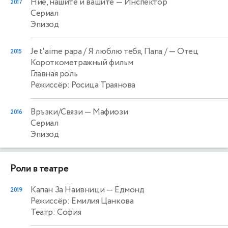
Ние, нашите и вашите
— Инспектор
2017
Сериал
Эпизод
Je t'aime papa / Я люблю тебя, Папа /
— Отец
2015
Короткометражный фильм
Главная роль
Режиссёр: Росица Траянова
Връзки/Связи
— Мафиози
2016
Сериал
Эпизод
Роли в театре
Капан За Наивници
— Едмонд
2019
Режиссёр: Емилия Цанкова
Театр: София