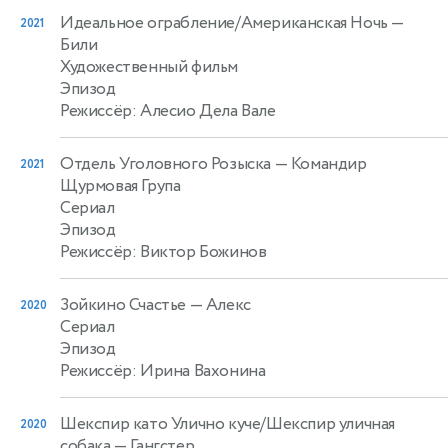
Идеальное ограбление/Американская Ночь
—
2021
Били
Художественный фильм
Эпизод
Режиссёр: Алесио Дела Вале
Отдель Уголовного Розыска
— Командир
2021
Щурмовая Група
Сериал
Эпизод
Режиссёр: Виктор Божинов
Зойкино Счастье
— Алекс
2020
Сериал
Эпизод
Режиссёр: Ирина Вахонина
Шекспир като Улично куче/Шекспир уличная
2020
собака
— Гангстер