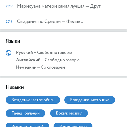
Марихуана матери самая лучшая
— Друг
2019
Свидания по Средам
— Феликс
2017
Языки
Русский
— Свободно говорю
Английский
— Свободно говорю
Немецкий
— Со словарём
Навыки
вождение: автомобиль
вождение: мотоцикл
танец: бальный
вокал: мюзикл
вокал: эстрадный
вокал: хип-хоп