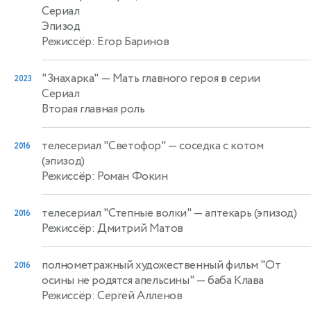
Сериал
Эпизод
Режиссёр: Егор Баринов
"Знахарка"
— Мать главного героя в серии
2023
Сериал
Вторая главная роль
телесериал "Светофор"
— соседка с котом
2016
(эпизод)
Режиссёр: Роман Фокин
телесериал "Степные волки"
— аптекарь (эпизод)
2016
Режиссёр: Дмитрий Матов
полнометражный художественный фильм "От
2016
осины не родятся апельсины"
— баба Клава
Режиссёр: Сергей Алленов