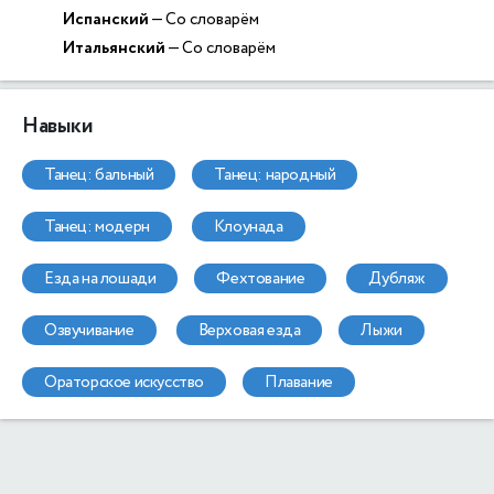
Испанский
— Со словарём
Итальянский
— Со словарём
Навыки
танец: бальный
танец: народный
танец: модерн
клоунада
езда на лошади
фехтование
дубляж
озвучивание
верховая езда
лыжи
ораторское искусство
плавание