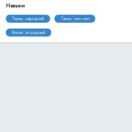
Навыки
танец: народный
танец: хип-хоп
вокал: эстрадный