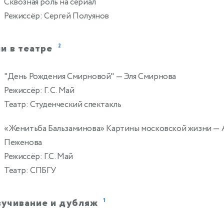
Сквозная роль на сериал
Режиссёр: Сергей Полуянов
и в театре
2
"День Рождения Смирновой"
— Эля Смирнова
Режиссёр: Г. С. Май
Театр: Студенческий спектакль
«Женитьба Бальзаминова» Картины московской жизни
— 
0
Пеженова
Режиссёр: Г.С. Май
Театр: СПБГУ
вучивание и дубляж
1