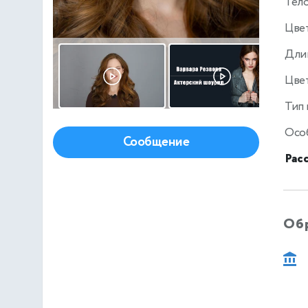
Тел
Цве
Дли
Цвет
Тип
Осо
Сообщение
Рас
Об