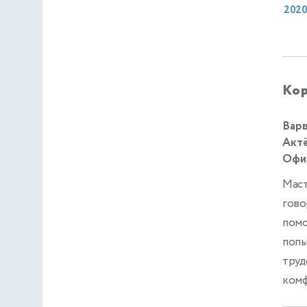
202
Кор
Варв
Актё
Офиц
Маст
гово
помо
попы
труд
ком