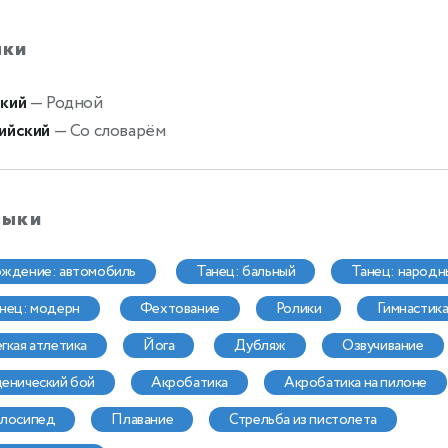
ыки
кий
— Родной
ийский
— Со словарём
выки
ождение: автомобиль
танец: бальный
танец: народн
анец: модерн
фехтование
ролики
гимнастик
легкая атлетика
йога
дубляж
озвучивание
сценический бой
акробатика
акробатика на пилоне
елосипед
плавание
стрельба из пистолета