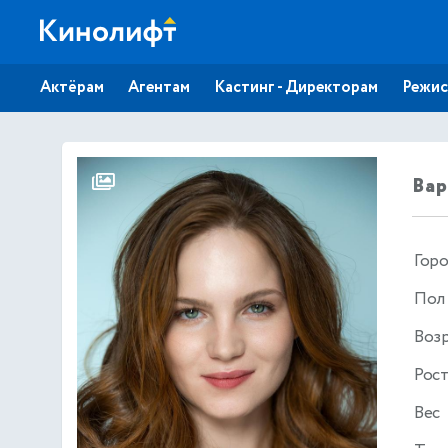
Актёрам
Агентам
Кастинг - Директорам
Режис
Вар
Гор
Пол
Воз
Рос
Вес