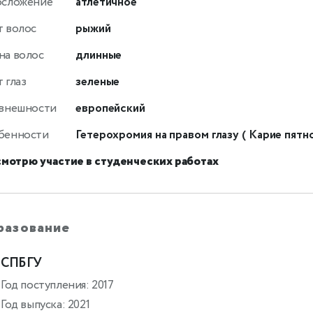
осложение
атлетичное
т волос
рыжий
на волос
длинные
 глаз
зеленые
 внешности
европейский
бенности
Гетерохромия на правом глазу ( Карие пятн
смотрю участие в студенческих работах
разование
СПБГУ
Год поступления: 2017
Год выпуска: 2021