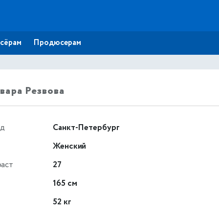
сёрам
Продюсерам
вара Резвова
од
Санкт-Петербург
Женский
раст
27
т
165 см
52 кг