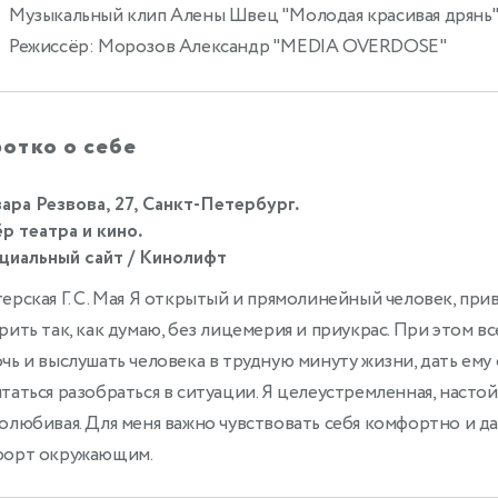
Музыкальный клип Алены Швец "Молодая красивая дрянь
0
Режиссёр: Морозов Александр "MEDIA OVERDOSE"
отко о себе
ара Резвова, 27, Санкт-Петербург.
р театра и кино.
иальный сайт / Кинолифт
ерская Г. С. Мая Я открытый и прямолинейный человек, при
рить так, как думаю, без лицемерия и приукрас. При этом вс
чь и выслушать человека в трудную минуту жизни, дать ему 
таться разобраться в ситуации. Я целеустремленная, настой
олюбивая. Для меня важно чувствовать себя комфортно и д
форт окружающим.