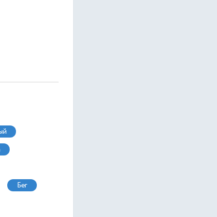
ый
а
бег