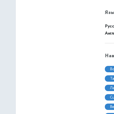
Яз
Русс
Англ
На
в
т
в