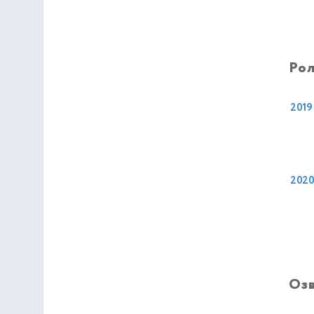
Рол
2019
202
Оз