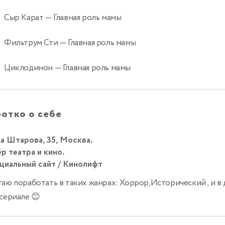
Сыр Карат
— Главная роль мамы
Фильтрум Сти
— Главная роль мамы
2
Циклодинон
— Главная роль мамы
отко о себе
а Штарова, 35, Москва.
р театра и кино.
иальный сайт / Кинолифт
аю поработать в таких жанрах: Хоррор,Исторический , и в
сериале 😊