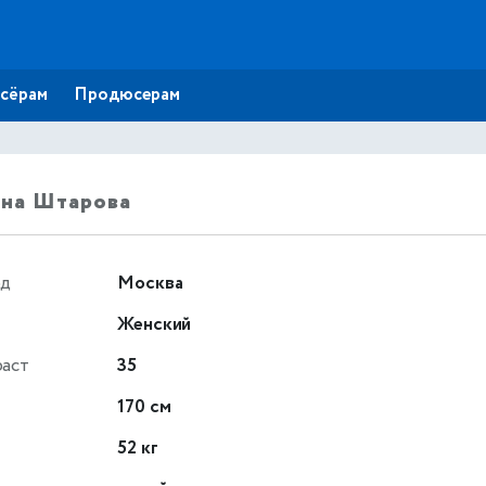
сёрам
Продюсерам
ена Штарова
од
Москва
Женский
раст
35
т
170 см
52 кг