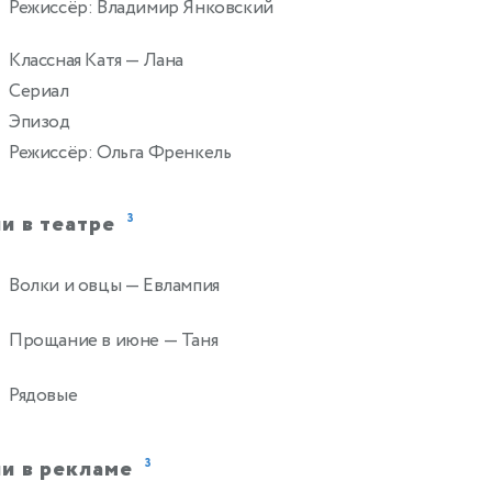
Режиссёр: Владимир Янковский
Классная Катя
— Лана
2
Сериал
Эпизод
Режиссёр: Ольга Френкель
и в театре
3
Волки и овцы
— Евлампия
Прощание в июне
— Таня
Рядовые
и в рекламе
3