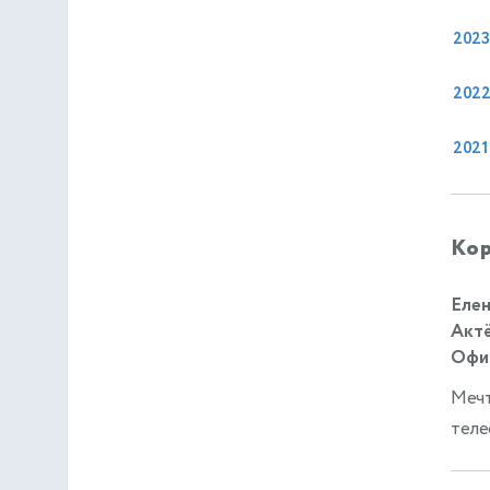
2023
202
2021
Кор
Елен
Актё
Офиц
Мечт
теле