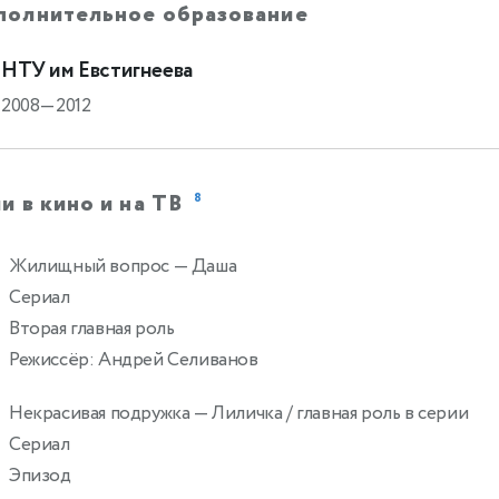
полнительное образование
НТУ им Евстигнеева
2008—2012
и в кино и на ТВ
8
Жилищный вопрос
— Даша
Сериал
Вторая главная роль
Режиссёр: Андрей Селиванов
Некрасивая подружка
— Лиличка / главная роль в серии
Сериал
Эпизод