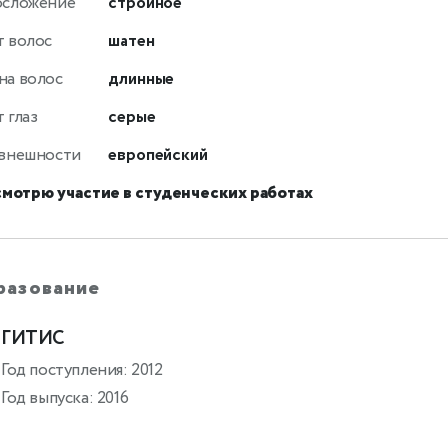
осложение
стройное
т волос
шатен
на волос
длинные
 глаз
серые
 внешности
европейский
смотрю участие в студенческих работах
разование
ГИТИС
Год поступления: 2012
Год выпуска: 2016