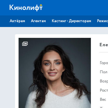
Актёрам
Агентам
Кастинг - Директорам
Режис
Ел
Гор
Пол
Воз
Рос
Вес