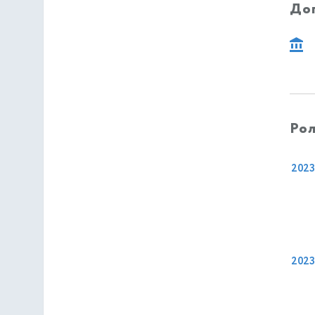
До
Рол
2023
2023