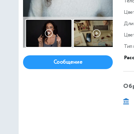
Тел
Цве
Дли
Цвет
Тип
Рас
Сообщение
Об