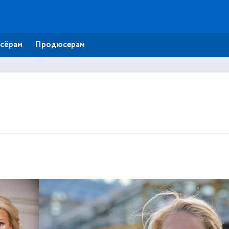
сёрам
Продюсерам