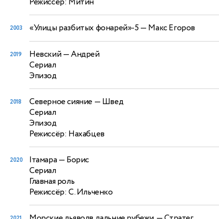
Режиссёр: Митин
«Улицы разбитых фонарей»-5
— Макс Егоров
2003
Невский
— Андрей
2019
Сериал
Эпизод
Северное сияние
— Швед
2018
Сериал
Эпизод
Режиссёр: Нахабцев
Iтамара
— Борис
2020
Сериал
Главная роль
Режиссёр: С. Ильченко
Морские дьяволв.дальние рубежи.
— Стратег
2021