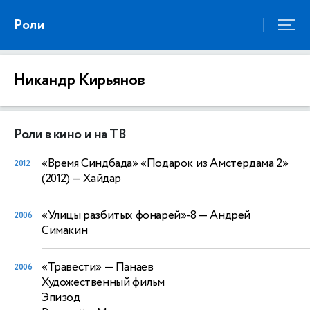
Роли
Никандр Кирьянов
Роли в кино и на ТВ
«Время Синдбада» «Подарок из Амстердама 2»
2012
(2012)
— Хайдар
«Улицы разбитых фонарей»-8
— Андрей
2006
Симакин
«Травести»
— Панаев
2006
Художественный фильм
Эпизод