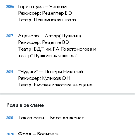
Горе от ума
— Чацкий
2006
Режиссёр: Рецептер В.Э
Театр: Пушкинская школа
Анджело
— Автор( Пушкин)
2017
Режиссёр: Рецепте В.Э
Театр: БДТ им. Г.А Товстоногова и
театр"Пушкинская школа"
"Чудаки"
— Потери Николай
2019
Режиссёр: Куликов О.Н
Театр: Русская классика на сцене
Роли в рекламе
Токио сити
— Босс- хоккеист
2018
Форд
— Водитель
2020