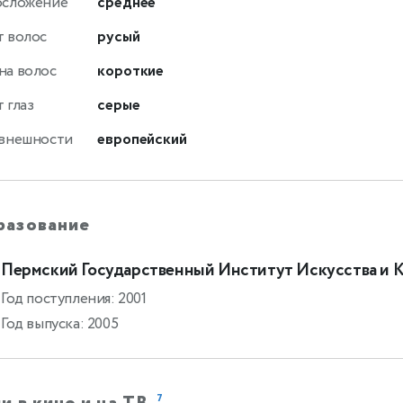
осложение
среднее
т волос
русый
на волос
короткие
 глаз
серые
 внешности
европейский
разование
Пермский Государственный Институт Искусства и 
Год поступления: 2001
Год выпуска: 2005
7