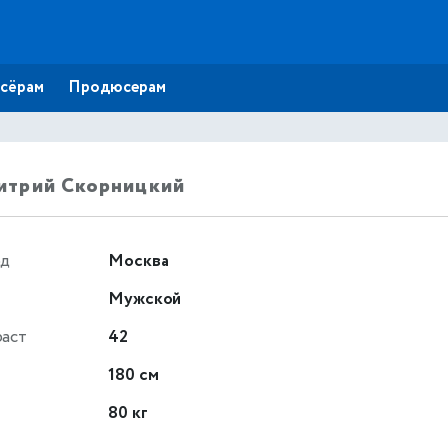
сёрам
Продюсерам
итрий Скорницкий
од
Москва
Мужской
раст
42
т
180 см
80 кг