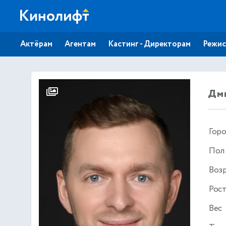
Актёрам
Агентам
Кастинг - Директорам
Режис
Дм
Гор
Пол
Воз
Рос
Вес