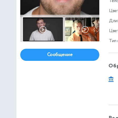
Тел
Цве
Дли
Цвет
Тип
Сообщение
Об