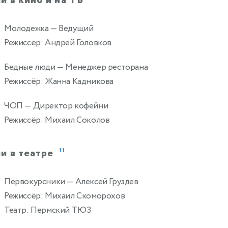
и в кино и на ТВ
Молодежка
— Ведущий
Режиссёр: Андрей Головков
Бедные люди
— Менеджер ресторана
Режиссёр: Жанна Кадникова
ЧОП
— Директор кофейни
Режиссёр: Михаил Соколов
и в театре
11
Первокурсники
— Алексей Груздев
Режиссёр: Михаил Скоморохов
Театр: Пермский ТЮЗ