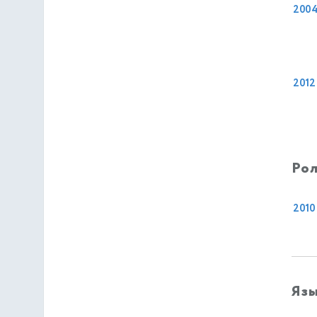
200
2012
Рол
2010
Яз