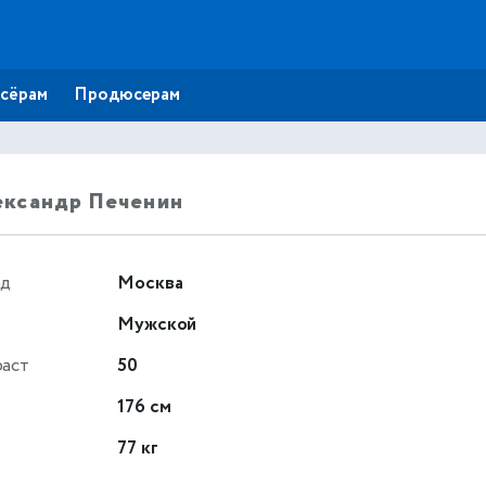
сёрам
Продюсерам
ександр Печенин
од
Москва
Мужской
раст
50
т
176 см
77 кг