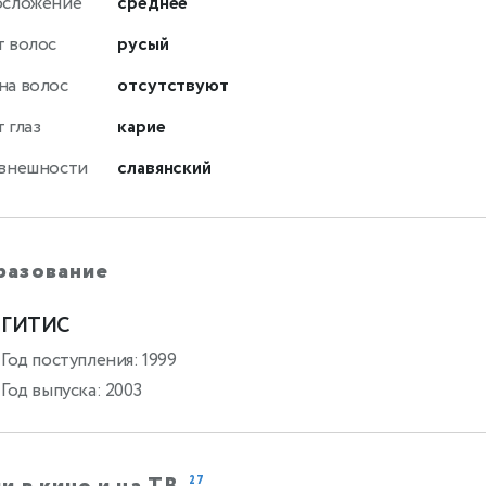
осложение
среднее
т волос
русый
на волос
отсутствуют
 глаз
карие
 внешности
славянский
разование
ГИТИС
Год поступления: 1999
Год выпуска: 2003
27