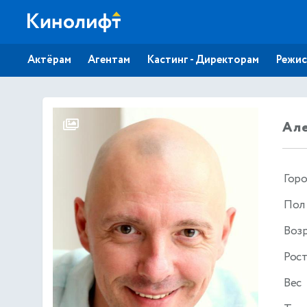
Актёрам
Агентам
Кастинг - Директорам
Режис
Ал
Гор
Пол
Воз
Рос
Вес