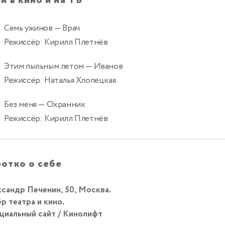
и в кино и на ТВ
Семь ужинов
— Врач
Режиссёр: Кирилл Плетнёв
Этим пыльным летом
— Иванов
Режиссёр: Наталья Хлопецкая
Без меня
— Охранник
Режиссёр: Кирилл Плетнёв
отко о себе
сандр Печенин, 50, Москва.
р театра и кино.
иальный сайт / Кинолифт