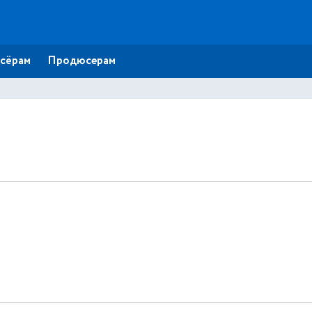
сёрам
Продюсерам