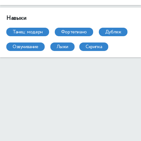
Навыки
танец: модерн
фортепиано
дубляж
озвучивание
лыжи
скрипка