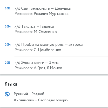
к/ф Сайт знакомств
— Девушка
2013
Режиссёр: Розалия Муртазова
х/ф Таксист
— Гадалка
2014
Режиссёр: М. Осипенко
к/ф Пробы на главную роль
— актриса
2014
Режиссёр: С. Цимболенко
к/ф Элла и книги
— Эмма
2013
Режиссёр: А.Грот, Я.Ионов
Языки
Русский
— Родной
Английский
— Свободно говорю