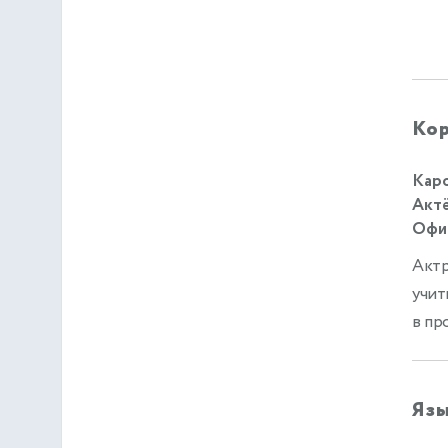
Кор
Каро
Актё
Офиц
Актр
учит
в пр
Яз