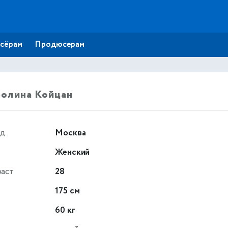
сёрам
Продюсерам
олина Койцан
од
Москва
Женский
раст
28
т
175 см
60 кг