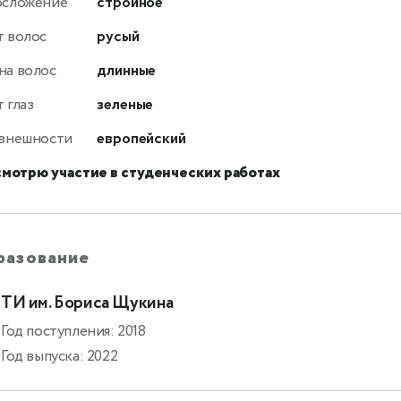
осложение
стройное
т волос
русый
на волос
длинные
 глаз
зеленые
 внешности
европейский
смотрю участие в студенческих работах
разование
ТИ им. Бориса Щукина
Год поступления: 2018
Год выпуска: 2022