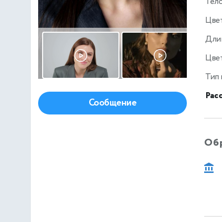
Тел
Цве
Дли
Цвет
Тип
Рас
Сообщение
Об