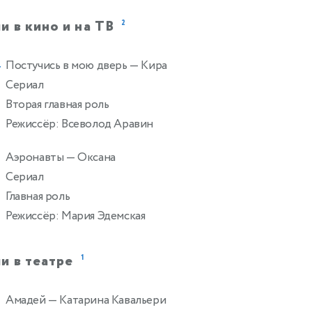
и в кино и на ТВ
2
Постучись в мою дверь
— Кира
4
Сериал
Вторая главная роль
Режиссёр: Всеволод Аравин
Аэронавты
— Оксана
Сериал
Главная роль
Режиссёр: Мария Эдемская
и в театре
1
Амадей
— Катарина Кавальери