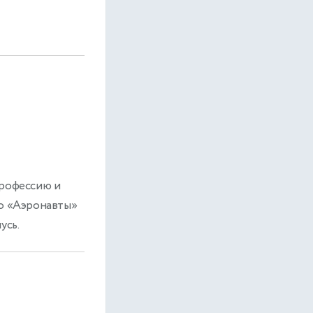
профессию и
но «Аэронавты»
усь.