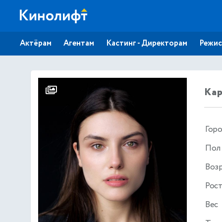
Актёрам
Агентам
Кастинг - Директорам
Режис
Кар
Гор
Пол
Воз
Рос
Вес