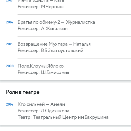
Мечта идиота
— Катя
2013
Режиссёр: М.Черныш
Братья по обмену-2
— Журналистка
2014
Режиссёр: А.Жигалкин
Возвращение Мухтара
— Наталья
2015
Режиссёр: В.Б.Златоустовский
Поле.Клоуны.Яблоко.
2008
Режиссёр: Ш.Гамисония
Роли в театре
Кто сильней
— Амели
2014
Режиссёр: Л.Одиянкова
Театр: Театральный Центр им.Бахрушина