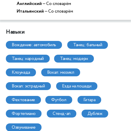
Английский
— Со словарём
Итальянский
— Со словарём
Навыки
вождение: автомобиль
танец: бальный
танец: народный
танец: модерн
клоунада
вокал: мюзикл
вокал: эстрадный
езда на лошади
фехтование
футбол
гитара
фортепиано
стенд-ап
дубляж
озвучивание