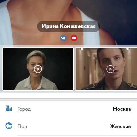
Ирина Конашевская
Город
Москва
Пол
Женский