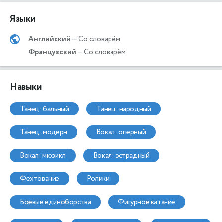
Языки
Английский
— Со словарём
Французский
— Со словарём
Навыки
танец: бальный
танец: народный
танец: модерн
вокал: оперный
вокал: мюзикл
вокал: эстрадный
фехтование
ролики
боевые единоборства
фигурное катание