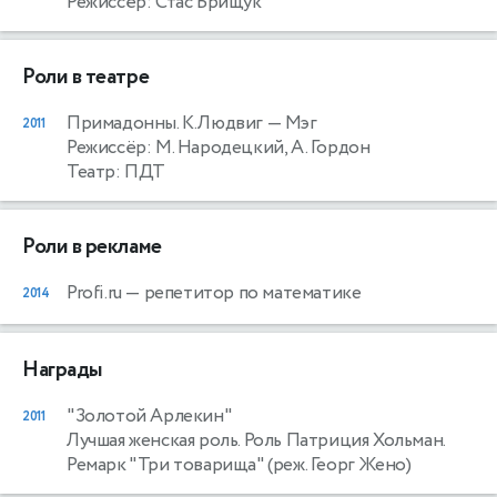
Режиссёр: Стас Брищук
Роли в театре
Примадонны. К.Людвиг
— Мэг
2011
Режиссёр: М. Народецкий, А. Гордон
Театр: ПДТ
Роли в рекламе
Profi.ru
— репетитор по математике
2014
Награды
"Золотой Арлекин"
2011
Лучшая женская роль. Роль Патриция Хольман.
Ремарк "Три товарища" (реж. Георг Жено)