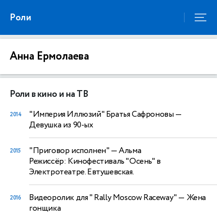
Роли
Анна Ермолаева
Роли в кино и на ТВ
"Империя Иллюзий" Братья Сафроновы
—
2014
Девушка из 90-ых
"Приговор исполнен"
— Альма
2015
Режиссёр: Кинофестиваль "Осень" в
Электротеатре. Евтушевская.
Видеоролик для " Rally Moscow Raceway"
— Жена
2016
гонщика