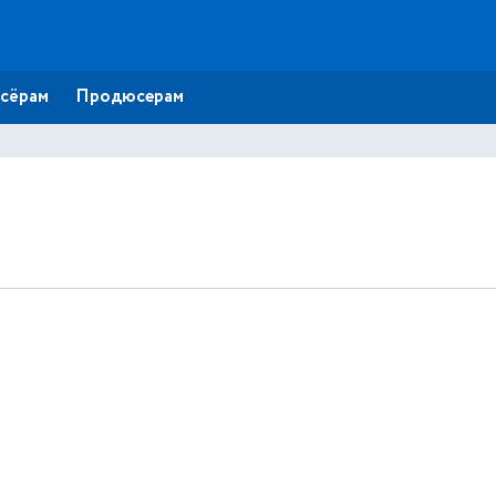
сёрам
Продюсерам