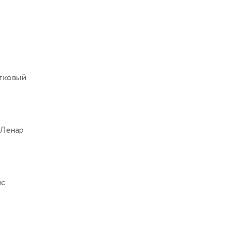
тковый.
 Ленар
пс