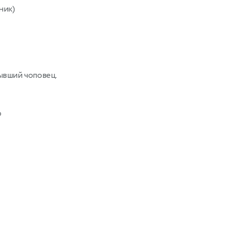
ник)
бывший чоповец.
р