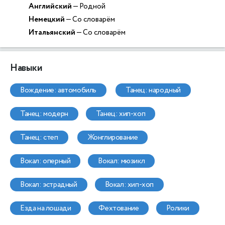
Английский
— Родной
Немецкий
— Со словарём
Итальянский
— Со словарём
Навыки
вождение: автомобиль
танец: народный
танец: модерн
танец: хип-хоп
танец: степ
жонглирование
вокал: оперный
вокал: мюзикл
вокал: эстрадный
вокал: хип-хоп
езда на лошади
фехтование
ролики