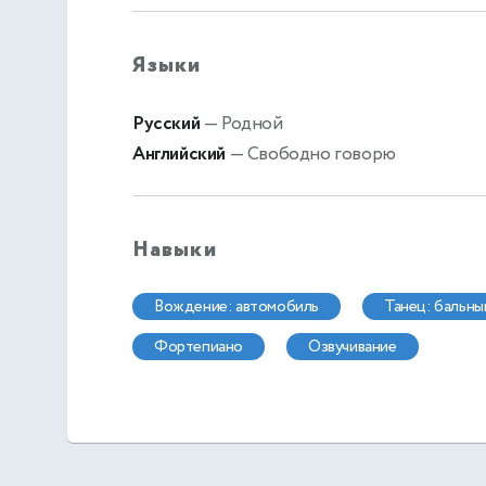
Языки
Русский
— Родной
Английский
— Свободно говорю
Навыки
вождение: автомобиль
танец: бальны
фортепиано
озвучивание