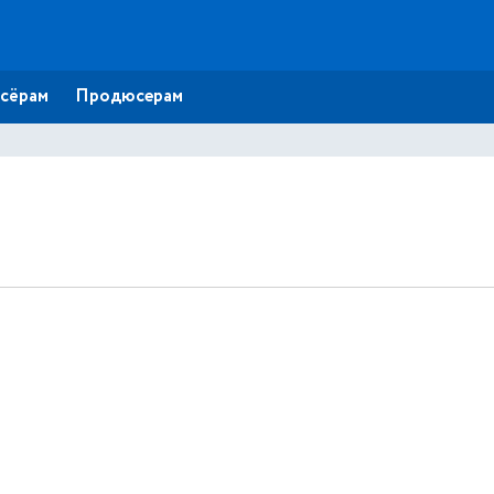
сёрам
Продюсерам