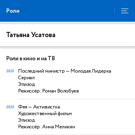
Роли
Татьяна Усатова
Роли в кино и на ТВ
Последний министр
— Молодая Лидерка
2020
Сериал
Эпизод
Режиссёр: Роман Волобуев
Фея
— Активистка
2020
Художественный фильм
Эпизод
Режиссёр: Анна Меликян