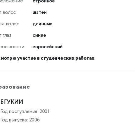
осложение
стройное
т волос
шатен
на волос
длинные
 глаз
синие
 внешности
европейский
смотрю участие в студенческих работах
разование
БГУКИИ
Год поступления: 2001
Год выпуска: 2006