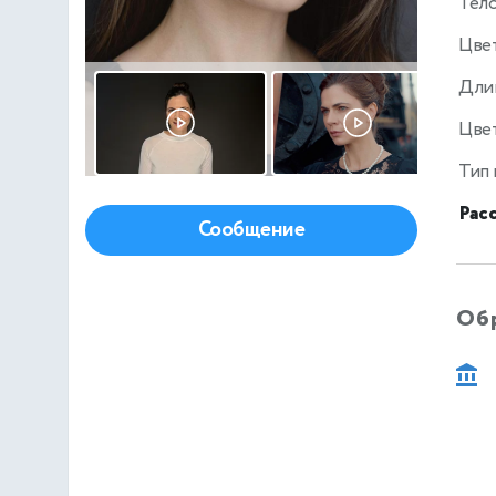
Тел
Цве
Дли
Цвет
Тип
Рас
Сообщение
Об