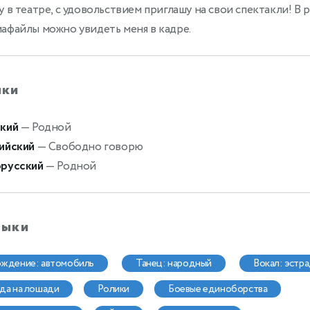
у в театре, с удовольствием приглашу на свои спектакли! В 
афайлы можно увидеть меня в кадре.
ыки
кий
— Родной
ийский
— Свободно говорю
русский
— Родной
выки
ождение: автомобиль
танец: народный
вокал: эстр
зда на лошади
ролики
боевые единоборства