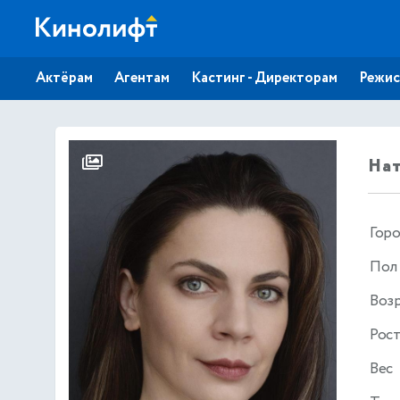
Актёрам
Агентам
Кастинг - Директорам
Режис
На
Гор
Пол
Воз
Рос
Вес