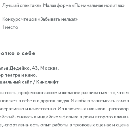
Лучший спектакль. Малая форма «Поминальная молитва»
Конкурс чтецов «Забывать нельзя»
0
1 место
отко о себе
лья Дедейко, 43, Москва.
р театра и кино.
иальный сайт / Кинолифт
ытость, профессионализм и желание развиваться - то, что м
новляет в себе и в других людях. Я люблю записывать само
оперативно и качественно. Из ключевых навыков: -разгово
ийский- снялась в индийском фильме в роли второго плана 
е, -спортивна- есть опыт работы в трюковых сценах и сценах