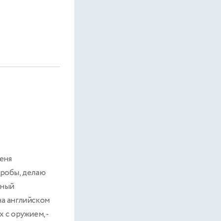
еня
пробы, делаю
рный
на английском
 с оружием, -