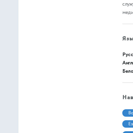
служ
меди
Яз
Русс
Англ
Бело
На
в
е