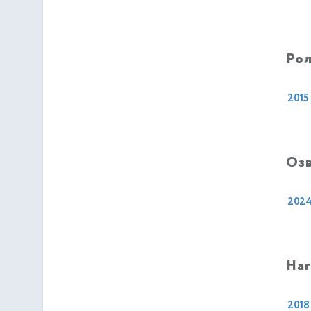
Рол
2015
Оз
202
На
2018