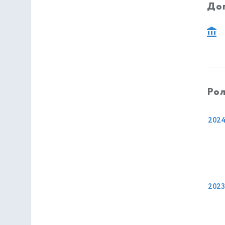
До
Рол
202
2023