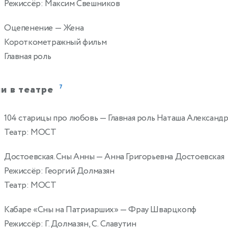
Режиссёр: Максим Свешников
Оцепенение
— Жена
Короткометражный фильм
Главная роль
и в театре
7
104 старицы про любовь
— Главная роль Наташа Александ
2
Театр: МОСТ
Достоевская. Сны Анны
— Анна Григорьевна Достоевская
Режиссёр: Георгий Долмазян
Театр: МОСТ
Кабаре «Сны на Патриарших»
— Фрау Шварцкопф
Режиссёр: Г. Долмазян, С. Славутин