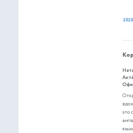
202
Кор
Ната
Актё
Офиц
Откр
вдох
это 
англ
язык