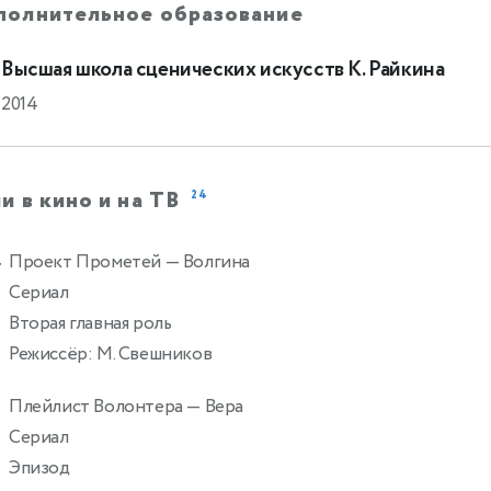
полнительное образование
Высшая школа сценических искусств К. Райкина
2014
и в кино и на ТВ
24
Проект Прометей
— Волгина
4
Сериал
Вторая главная роль
Режиссёр: М. Свешников
Плейлист Волонтера
— Вера
Сериал
Эпизод