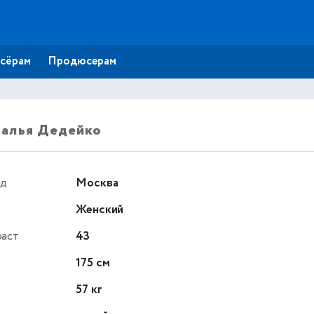
сёрам
Продюсерам
талья Дедейко
од
Москва
Женский
раст
43
т
175 см
57 кг