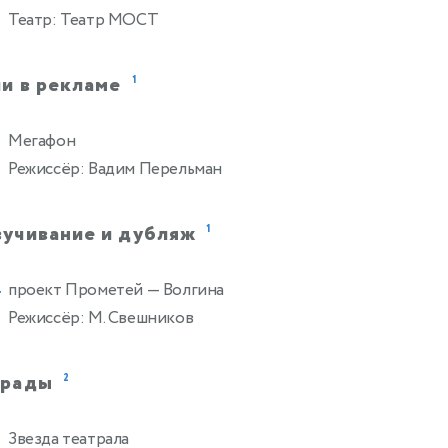
Театр: Театр МОСТ
и в рекламе
1
Мегафон
Режиссёр: Вадим Перельман
вучивание и дубляж
1
проект Прометей
— Волгина
4
Режиссёр: М. Свешников
грады
2
Звезда театрала