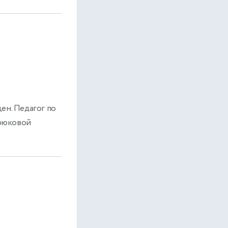
ен. Педагог по
трюковой