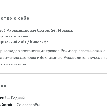
отко о себе
ей Александрович Седов, 54, Москва.
р театра и кино.
иальный сайт / Кинолифт
р,каскадер,постановщик трюков. Режиссер пластических сц
движению,сценбою и фехтованию. Руководитель курсов 
отовки актера.
ыки
кий
— Родной
ийский
— Со словарём