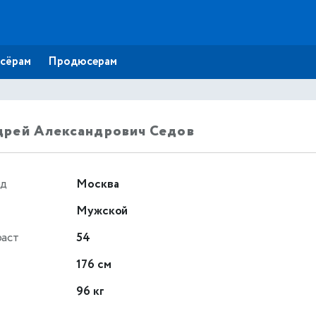
сёрам
Продюсерам
рей Александрович Седов
од
Москва
Мужской
раст
54
т
176 см
96 кг