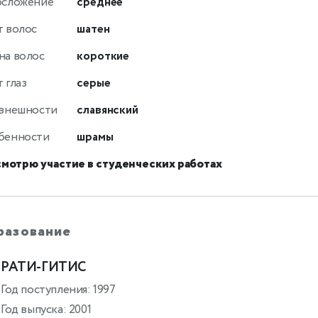
осложение
среднее
т волос
шатен
на волос
короткие
 глаз
серые
 внешности
славянский
бенности
шрамы
смотрю участие в студенческих работах
разование
РАТИ-ГИТИС
Год поступления: 1997
Год выпуска: 2001