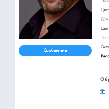
Тел
Цве
Дли
Цвет
Тип
Осо
Сообщение
Рас
Об