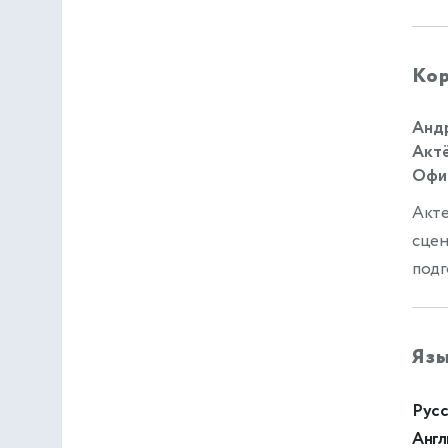
Кор
Андр
Актё
Офиц
Акте
сцен
подг
Яз
Русс
Англ