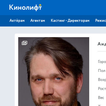
Актёрам
Агентам
Кастинг - Директорам
Режис
Анд
Гор
Пол
Воз
Рос
Вес