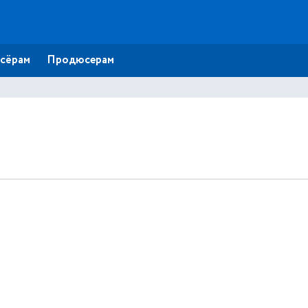
сёрам
Продюсерам