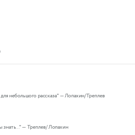
)
 для небольшого рассказа"
— Лопахин/Треплев
 знать..."
— Треплев/ Лопахин