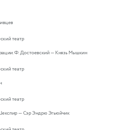
ливцев
ский театр
зации. Ф. Достоевский
— Князь Мышкин
ский театр
н
ский театр
 Шекспир
— Сэр Эндрю Эгьюйчик
ский театр