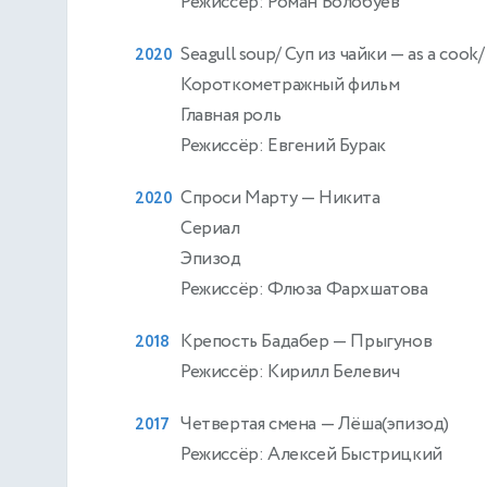
Режиссёр: Роман Волобуев
Seagull soup/ Суп из чайки
— as a cook
2020
Короткометражный фильм
Главная роль
Режиссёр: Евгений Бурак
Спроси Марту
— Никита
2020
Сериал
Эпизод
Режиссёр: Флюза Фархшатова
Крепость Бадабер
— Прыгунов
2018
Режиссёр: Кирилл Белевич
Четвертая смена
— Лёша(эпизод)
2017
Режиссёр: Алексей Быстрицкий