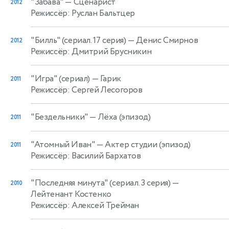
"Забава"
— Сценарист
2012
Режиссёр: Руслан Бальтцер
"Билль" (сериал. 17 серия)
— Денис Смирнов
2012
Режиссёр: Дмитрий Брусникин
"Игра" (сериал)
— Гарик
2011
Режиссёр: Сергей Лесогоров
"Бездельники"
— Лёха (эпизод)
2011
"Атомный Иван"
— Актер студии (эпизод)
2011
Режиссёр: Василий Бархатов
"Последняя минута" (сериал. 3 серия)
—
2010
Лейтенант Костенко
Режиссёр: Алексей Трейман