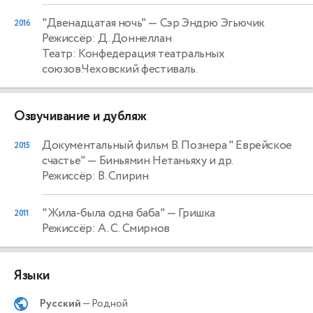
"Двенадцатая ночь"
— Сэр Эндрю Эгьючик
2016
Режиссёр: Д. Доннеллан
Театр: Конфедерация театральных
союзов.Чеховский фестиваль.
Озвучивание и дубляж
Документальный фильм В. Познера " Еврейское
2015
счастье"
— Биньямин Нетаньяху и др.
Режиссёр: В. Спирин
"Жила-была одна баба"
— Гришка
2011
Режиссёр: А. С. Смирнов
Языки
Русский
— Родной