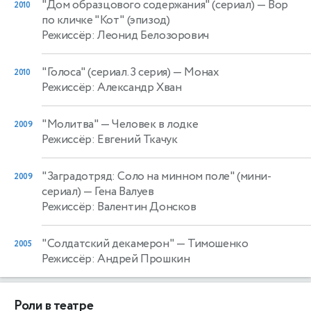
"Дом образцового содержания" (сериал)
— Вор
2010
по кличке "Кот" (эпизод)
Режиссёр: Леонид Белозорович
"Голоса" (сериал. 3 серия)
— Монах
2010
Режиссёр: Александр Хван
"Молитва"
— Человек в лодке
2009
Режиссёр: Евгений Ткачук
"Заградотряд: Соло на минном поле" (мини-
2009
сериал)
— Гена Валуев
Режиссёр: Валентин Донсков
"Солдатский декамерон"
— Тимошенко
2005
Режиссёр: Андрей Прошкин
Роли в театре