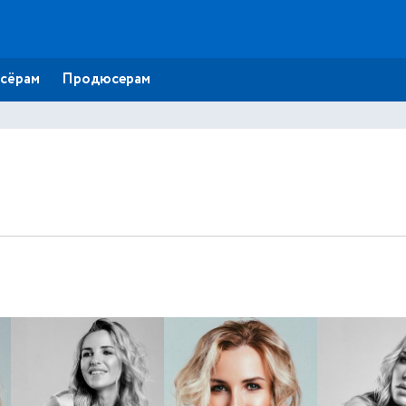
сёрам
Продюсерам