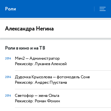
Роли
Александра Негина
Роли в кино и на ТВ
Меч2
— Администратор
2014
Режиссёр: Луканев Алексей
Дудочка Крысолова
— фотомодель Соня
2014
Режиссёр: Андрес Пуустама
Светофор
— жена Ольга
2014
Режиссёр: Роман Фокин