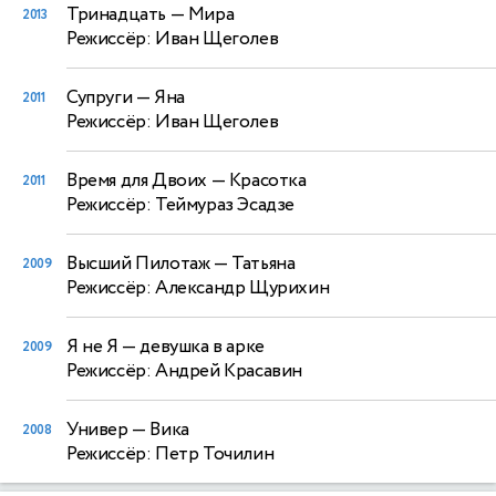
Тринадцать
— Мира
2013
Режиссёр: Иван Щеголев
Супруги
— Яна
2011
Режиссёр: Иван Щеголев
Время для Двоих
— Красотка
2011
Режиссёр: Теймураз Эсадзе
Высший Пилотаж
— Татьяна
2009
Режиссёр: Александр Щурихин
Я не Я
— девушка в арке
2009
Режиссёр: Андрей Красавин
Универ
— Вика
2008
Режиссёр: Петр Точилин