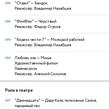
"Отдел"
— Бандос
2016
Режиссёр: Владимир Нахабцев
"ФилФак"
— Черствый
2016
Режиссёр: Федор Стуков
"Кодекс чести-7"
— Молодой рабочий
2014
Режиссёр: Владимир Нахабцев
Любовь зла
— Миша
2021
Художественный фильм
Главная роль
Режиссёр: Алексей Соколов
Роли в театре
"Двенадцать"
— Дядя Коля, полковник Салов,
2017
паршивый пес