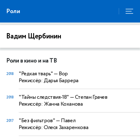
Роли
Вадим Щербинин
Роли в кино и на ТВ
"Редкая тварь"
— Вор
2018
Режиссёр: Дарья Баррера
"Тайны следствия-18"
— Степан Грачев
2018
Режиссёр: Жанна Коханова
"Без фильтров"
— Павел
2017
Режиссёр: Олеся Захаренкова