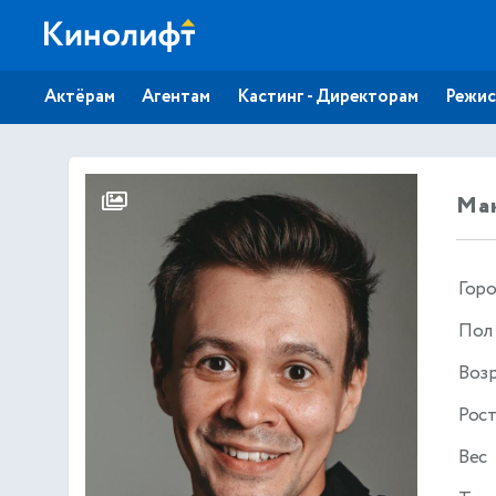
Актёрам
Агентам
Кастинг - Директорам
Режис
Ма
Гор
Пол
Воз
Рос
Вес