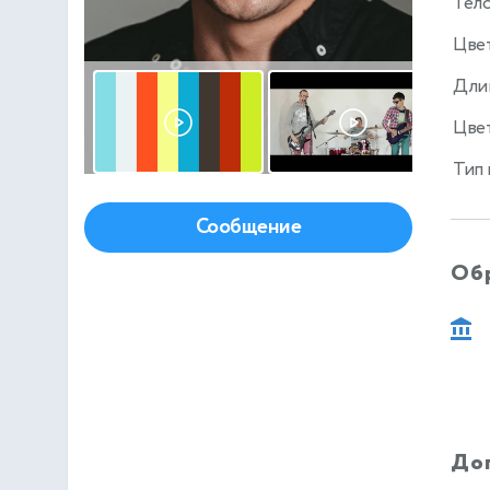
Тел
Цве
Дли
Цвет
Тип
Сообщение
Об
До