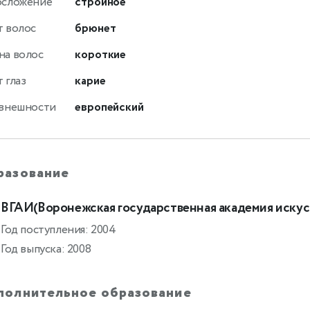
осложение
стройное
т волос
брюнет
на волос
короткие
 глаз
карие
 внешности
европейский
разование
ВГАИ(Воронежская государственная академия искус
Год поступления: 2004
Год выпуска: 2008
полнительное образование