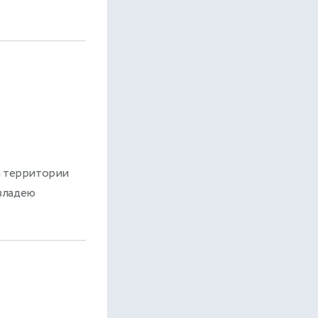
а территории
 владею