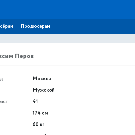
сёрам
Продюсерам
ксим Перов
од
Москва
Мужской
раст
41
т
174 см
60 кг