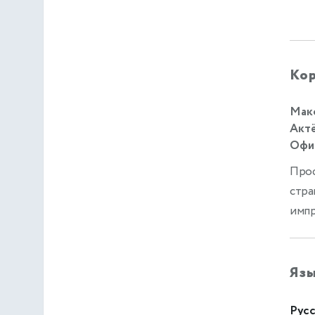
Кор
Макс
Актё
Офиц
Проф
стра
импр
Яз
Русс