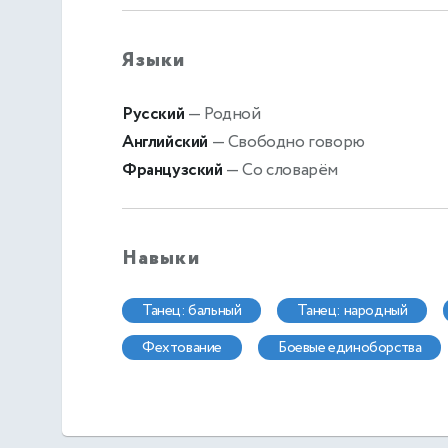
Языки
Русский
— Родной
Английский
— Свободно говорю
Французский
— Со словарём
Навыки
танец: бальный
танец: народный
фехтование
боевые единоборства