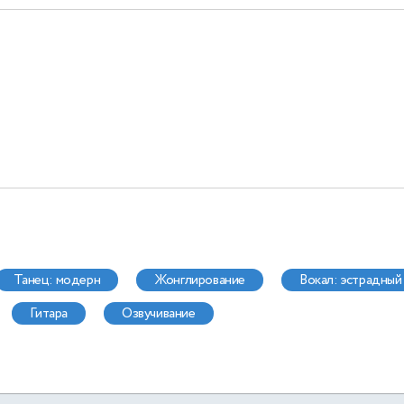
танец: модерн
жонглирование
вокал: эстрадный
гитара
озвучивание