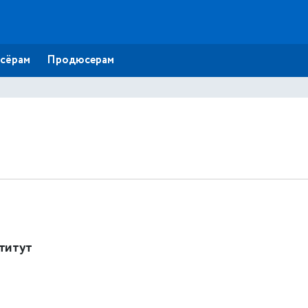
сёрам
Продюсерам
титут