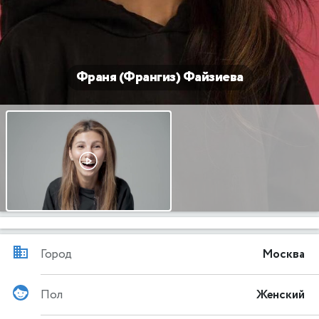
Франя (Франгиз) Файзиева
Город
Москва
Пол
Женский