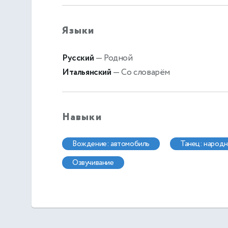
Языки
Русский
— Родной
Итальянский
— Со словарём
Навыки
вождение: автомобиль
танец: народ
озвучивание