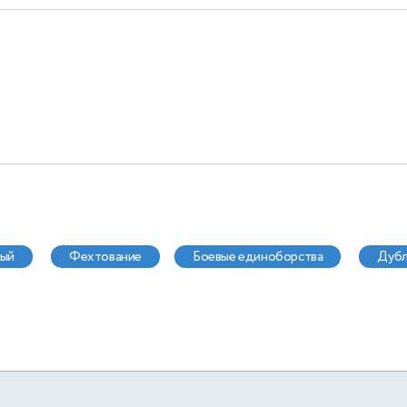
ный
фехтование
боевые единоборства
дуб