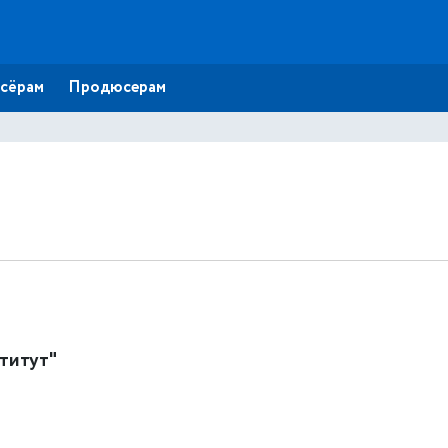
сёрам
Продюсерам
титут"