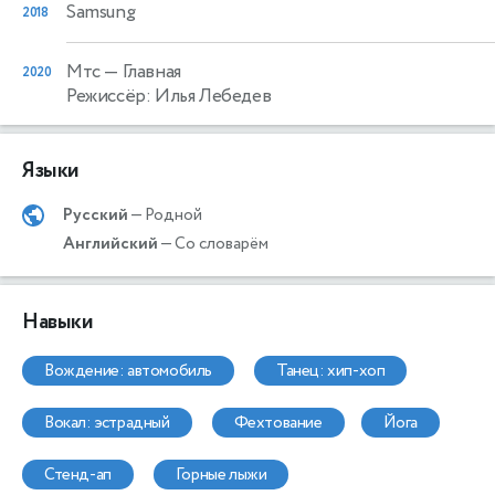
Samsung
2018
Мтс
— Главная
2020
Режиссёр: Илья Лебедев
Языки
Русский
— Родной
Английский
— Со словарём
Навыки
вождение: автомобиль
танец: хип-хоп
вокал: эстрадный
фехтование
йога
стенд-ап
горные лыжи