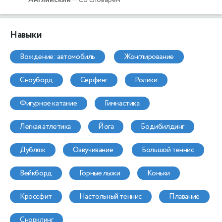
Навыки
вождение: автомобиль
жонглирование
сноуборд
серфинг
ролики
фигурное катание
гимнастика
легкая атлетика
йога
бодибилдинг
дубляж
озвучивание
большой теннис
вейкборд
горные лыжи
коньки
кроссфит
настольный теннис
плавание
снорклинг