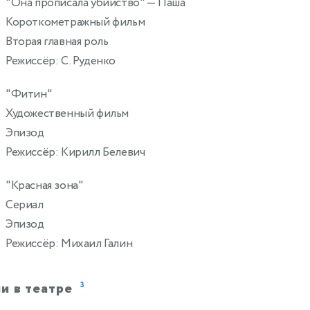
"Она прописала убийство"
— Паша
2
Короткометражный фильм
Вторая главная роль
Режиссёр: С. Руденко
"Фитин"
Художественный фильм
Эпизод
Режиссёр: Кирилл Белевич
"Красная зона"
Сериал
Эпизод
Режиссёр: Михаил Галин
и в театре
3