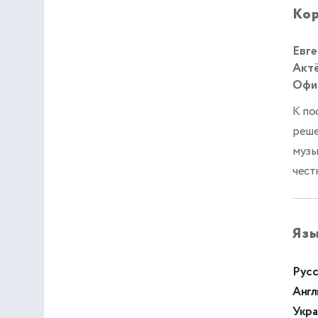
Кор
Евге
Актё
Офиц
К по
реше
музы
чест
Яз
Русс
Англ
Укра