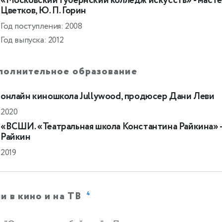
«Московский Губернский колледж искусств» - мастера
Цветков, Ю. П. Горин
Год поступления: 2008
Год выпуска: 2012
полнительное образование
онлайн киношкола Jullywood, продюсер Дани Леви
2020
«ВСШИ. «Театральная школа Константина Райкина» -
Райкин
2019
и в кино и на ТВ
4