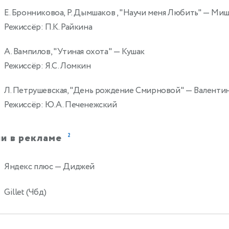
Е. Бронниковоа, Р. Дымшаков , "Научи меня Любить"
— Миш
2
Режиссёр: П.К. Райкина
А. Вампилов, "Утиная охота"
— Кушак
Режиссёр: Я.С. Ломкин
Л. Петрушевская, "День рождение Смирновой"
— Валенти
Режиссёр: Ю.А. Печенежский
и в рекламе
2
Яндекс плюс
— Диджей
Gillet (Чбд)