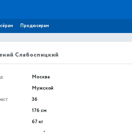
сёрам
Продюсерам
ений Слабоспицкий
од
Москва
Мужской
раст
36
т
176 см
67 кг