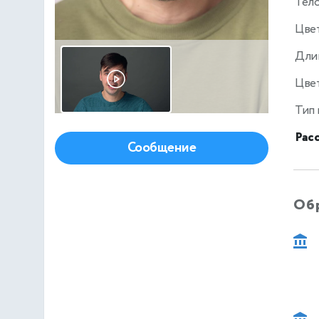
Тел
Цве
Дли
Цвет
Тип
Рас
Сообщение
Об