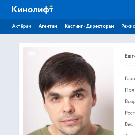
Актёрам
Агентам
Кастинг - Директорам
Режис
Евг
Гор
Пол
Воз
Рос
Вес