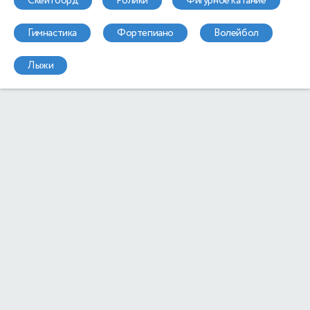
скейтборд
ролики
фигурное катание
гимнастика
фортепиано
волейбол
лыжи