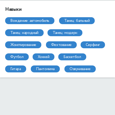
Навыки
вождение: автомобиль
танец: бальный
танец: народный
танец: модерн
жонглирование
фехтование
серфинг
футбол
хоккей
баскетбол
гитара
пантомима
озвучивание