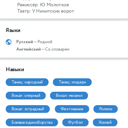
Режиссёр: Ю. Молотков
Театр: У Никитских ворот
Языки
Русский
— Родной
Английский
— Со словарём
Навыки
танец: народный
танец: модерн
вокал: оперный
вокал: мюзикл
вокал: эстрадный
фехтование
ролики
боевые единоборства
футбол
хоккей