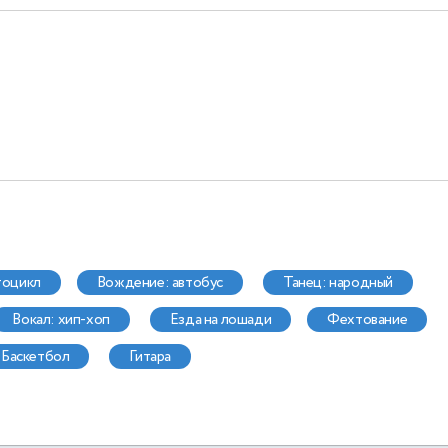
тоцикл
вождение: автобус
танец: народный
вокал: хип-хоп
езда на лошади
фехтование
баскетбол
гитара