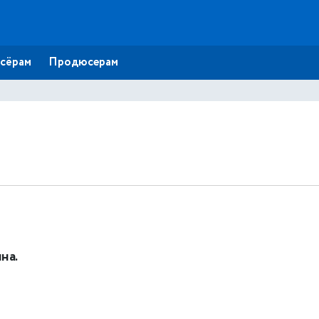
сёрам
Продюсерам
на.