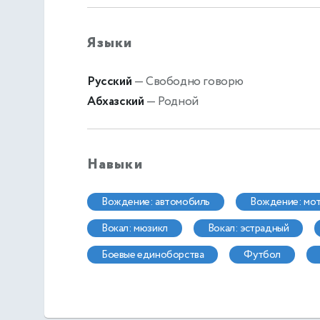
Языки
Русский
— Свободно говорю
Абхазский
— Родной
Навыки
вождение: автомобиль
вождение: мо
вокал: мюзикл
вокал: эстрадный
боевые единоборства
футбол