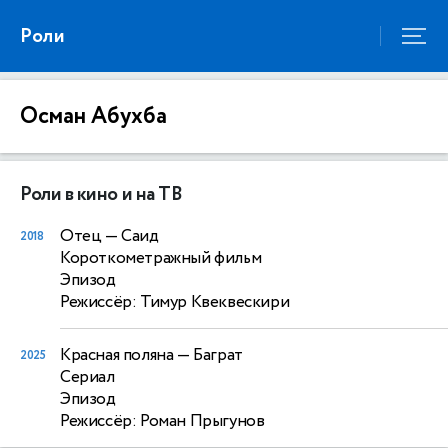
Роли
Осман Абухба
Роли в кино и на ТВ
Отец
— Саид
2018
Короткометражный фильм
Эпизод
Режиссёр: Тимур Квеквескири
Красная поляна
— Баграт
2025
Сериал
Эпизод
Режиссёр: Роман Прыгунов