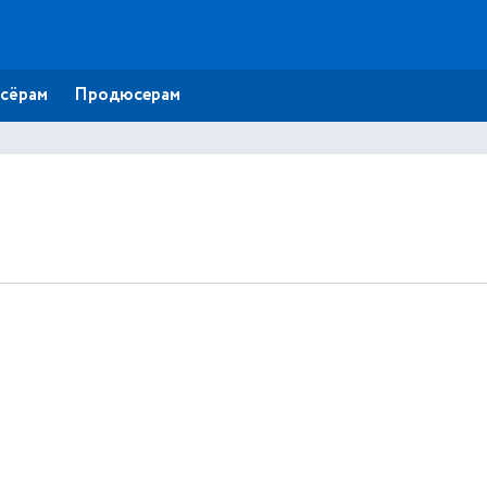
сёрам
Продюсерам