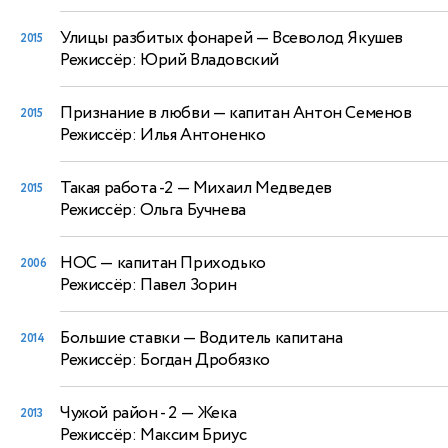
Улицы разбитых фонарей
— Всеволод Якушев
2015
Режиссёр: Юрий Владовский
Признание в любви
— капитан Антон Семенов
2015
Режиссёр: Илья Антоненко
Такая работа -2
— Михаил Медведев
2015
Режиссёр: Ольга Бучнева
НОС
— капитан Приходько
2006
Режиссёр: Павел Зорин
Большие ставки
— Водитель капитана
2014
Режиссёр: Богдан Дробязко
Чужой район - 2
— Жека
2013
Режиссёр: Максим Бриус