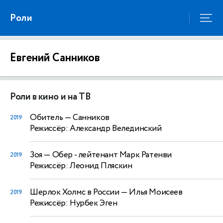
Роли
Евгений Санников
Роли в кино и на ТВ
Обитель
— Санников
2019
Режиссёр: Александр Велединский
Зоя
— Обер - лейтенант Марк Ратенви
2019
Режиссёр: Леонид Пляскин
Шерлок Холмс в России
— Илья Моисеев
2019
Режиссёр: Нурбек Эген