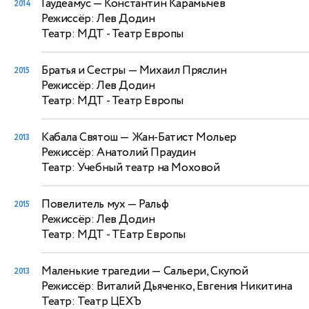
Гаудеамус
— Константин Карамычев
2014
Режиссёр: Лев Додин
Театр: МДТ - Театр Европы
Братья и Сестры
— Михаил Пряслин
2015
Режиссёр: Лев Додин
Театр: МДТ - Театр Европы
Кабала Святош
— Жан-Батист Мольер
2013
Режиссёр: Анатолий Праудин
Театр: Учебный театр на Моховой
Повелитель мух
— Ральф
2015
Режиссёр: Лев Додин
Театр: МДТ - ТЕатр Европы
Маленькие трагедии
— Сальери, Скупой
2013
Режиссёр: Виталий Дьяченко, Евгения Никитина
Театр: Театр ЦЕХЪ