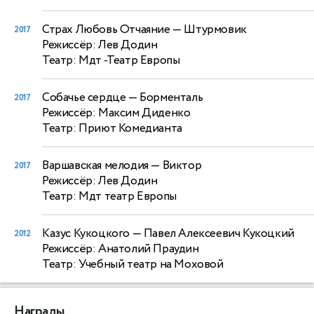
Страх Любовь Отчаяние
— Штурмовик
2017
Режиссёр: Лев Додин
Театр: Мдт -Театр Европы
Собачье сердце
— Борменталь
2017
Режиссёр: Максим Диденко
Театр: Приют Комедианта
Варшавская мелодия
— Виктор
2017
Режиссёр: Лев Додин
Театр: Мдт театр Европы
Казус Кукоцкого
— Павел Алексеевич Кукоцкий
2012
Режиссёр: Анатолий Праудин
Театр: Учебный театр на Моховой
Награды