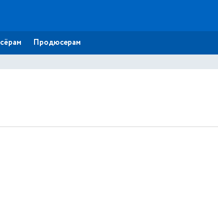
сёрам
Продюсерам