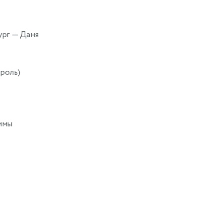
ург
— Даня
роль)
ммы