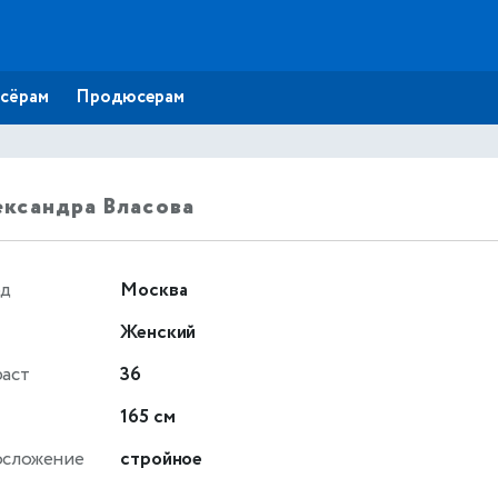
сёрам
Продюсерам
ксандра Власова
од
Москва
Женский
раст
36
т
165 см
осложение
стройное