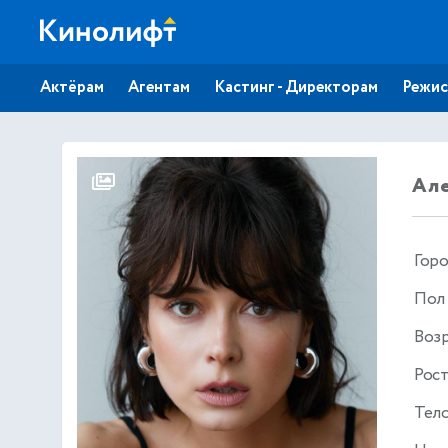
Актёрам
Агентам
Кастинг - Директорам
Режис
Але
Гор
Пол
Воз
Рос
Тел