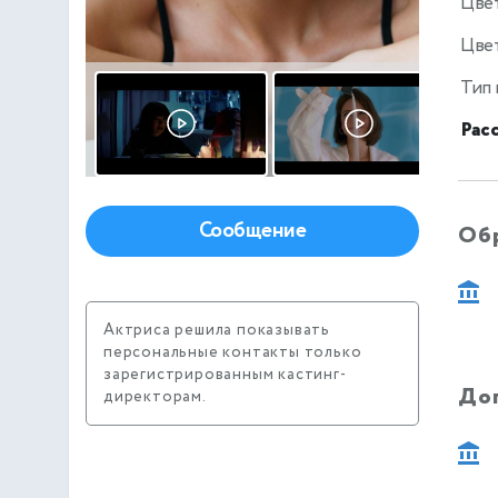
Цве
Цвет
Тип
Рас
Сообщение
Об
Актриса решила показывать
персональные контакты только
зарегистрированным кастинг-
До
директорам.