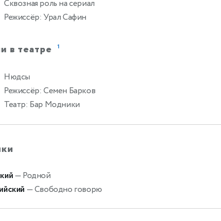
Сквозная роль на сериал
Режиссёр: Урал Сафин
и в театре
1
Нюдсы
Режиссёр: Семен Барков
Театр: Бар Модники
ыки
кий
— Родной
ийский
— Свободно говорю