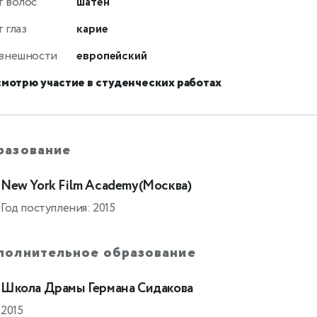
т волос
шатен
 глаз
карие
 внешности
европейский
смотрю участие в студенческих работах
разование
New York Film Academy(Москва)
Год поступления: 2015
полнительное образование
Школа Драмы Германа Сидакова
2015