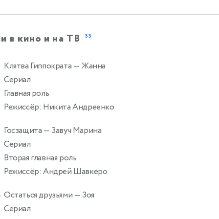
и в кино и на ТВ
33
Клятва Гиппократа
— Жанна
Сериал
Главная роль
Режиссёр: Никита Андреенко
Госзащита
— Завуч Марина
Сериал
Вторая главная роль
Режиссёр: Андрей Шавкеро
Остаться друзьями
— Зоя
4
Сериал