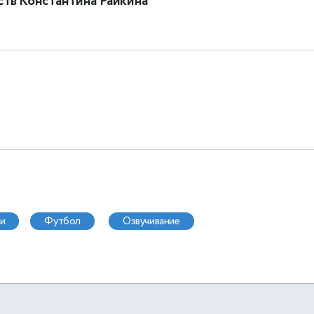
ств Константина Райкина
ди
футбол
озвучивание