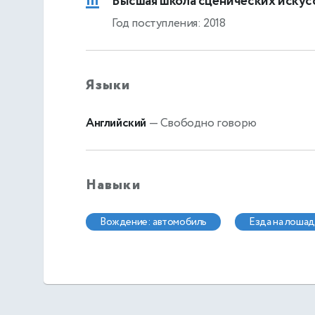
Высшая школа сценических искус
Год поступления: 2018
Языки
Английский
— Свободно говорю
Навыки
вождение: автомобиль
езда на лоша