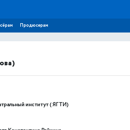
сёрам
Продюсерам
ова)
атральный институт ( ЯГТИ)