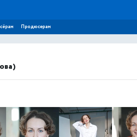
сёрам
Продюсерам
ова)