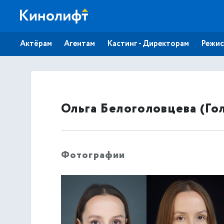
Актёрам
Агентам
Кастинг - Директорам
Режис
Ольга Белоголовцева (Го
Фотографии