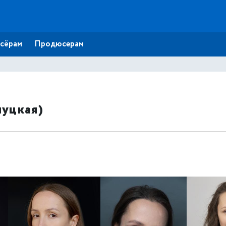
сёрам
Продюсерам
луцкая)